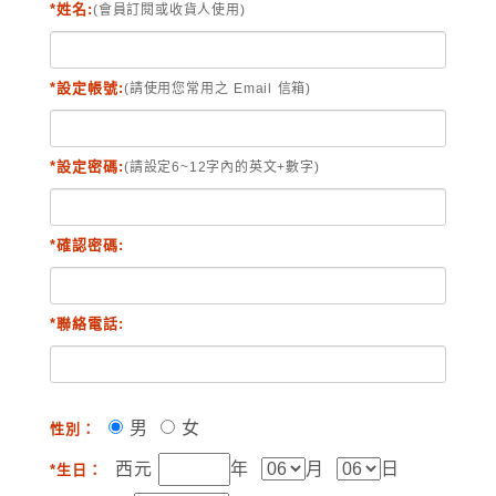
*姓名:
(會員訂閱或收貨人使用)
*設定帳號:
(請使用您常用之 Email 信箱)
*設定密碼:
(請設定6~12字內的英文+數字)
*確認密碼:
*聯絡電話:
男
女
性別：
西元
年
月
日
*生日：