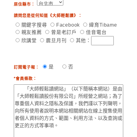
居住縣市：
請問您是從何知道《大師輕鬆讀》：
關鍵字搜尋
Facebook
緯育Tibame
親友推薦
曾是老訂戶
佳音電台
欣講堂
震旦月刊
其他：
是
否
訂閱電子報：
*會員條款：