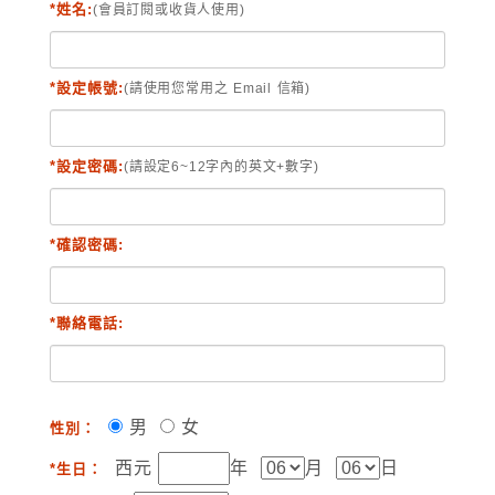
*姓名:
(會員訂閱或收貨人使用)
*設定帳號:
(請使用您常用之 Email 信箱)
*設定密碼:
(請設定6~12字內的英文+數字)
*確認密碼:
*聯絡電話:
男
女
性別：
西元
年
月
日
*生日：