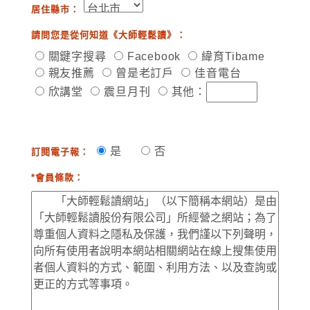
居住縣市：
請問您是從何知道《大師輕鬆讀》：
關鍵字搜尋
Facebook
緯育Tibame
親友推薦
曾是老訂戶
佳音電台
欣講堂
震旦月刊
其他：
是
否
訂閱電子報：
*會員條款：