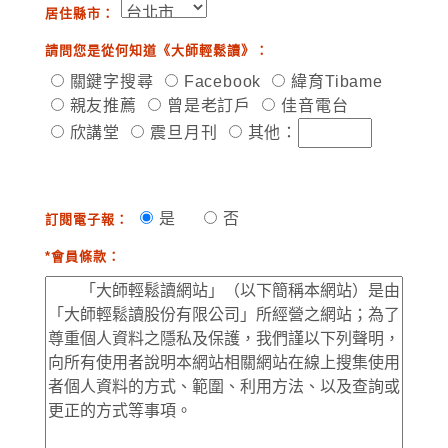
居住縣市：
請問您是從何知道《大師輕鬆讀》：
關鍵字搜尋
Facebook
緯育Tibame
親友推薦
曾是老訂戶
佳音電台
欣講堂
震旦月刊
其他：
是
否
訂閱電子報：
*會員條款：