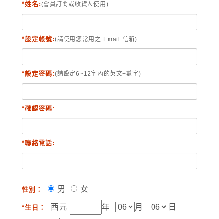
*姓名:
(會員訂閱或收貨人使用)
*設定帳號:
(請使用您常用之 Email 信箱)
*設定密碼:
(請設定6~12字內的英文+數字)
*確認密碼:
*聯絡電話:
男
女
性別：
西元
年
月
日
*生日：