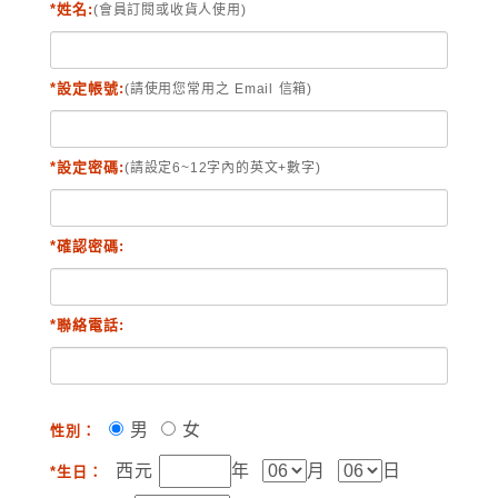
*姓名:
(會員訂閱或收貨人使用)
*設定帳號:
(請使用您常用之 Email 信箱)
*設定密碼:
(請設定6~12字內的英文+數字)
*確認密碼:
*聯絡電話:
男
女
性別：
西元
年
月
日
*生日：