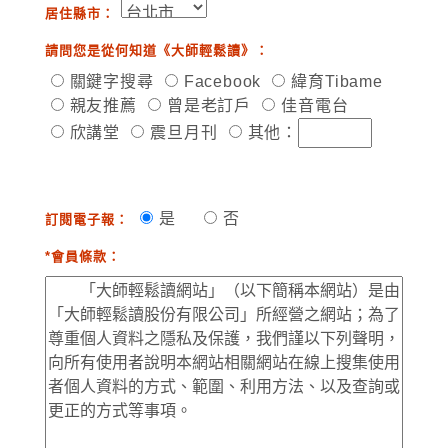
居住縣市：
請問您是從何知道《大師輕鬆讀》：
關鍵字搜尋
Facebook
緯育Tibame
親友推薦
曾是老訂戶
佳音電台
欣講堂
震旦月刊
其他：
是
否
訂閱電子報：
*會員條款：