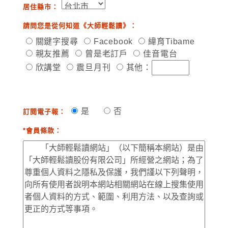
居住縣市：
請問您是從何知道《大師輕鬆讀》：
關鍵字搜尋
Facebook
緯育Tibame
親友推薦
曾是老訂戶
佳音電台
欣講堂
震旦月刊
其他：
是
否
訂閱電子報：
*會員條款：