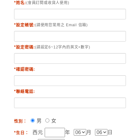
*姓名:
(會員訂閱或收貨人使用)
*設定帳號:
(請使用您常用之 Email 信箱)
*設定密碼:
(請設定6~12字內的英文+數字)
*確認密碼:
*聯絡電話:
男
女
性別：
西元
年
月
日
*生日：