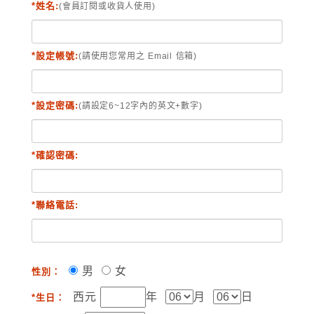
*姓名:
(會員訂閱或收貨人使用)
*設定帳號:
(請使用您常用之 Email 信箱)
*設定密碼:
(請設定6~12字內的英文+數字)
*確認密碼:
*聯絡電話:
男
女
性別：
西元
年
月
日
*生日：