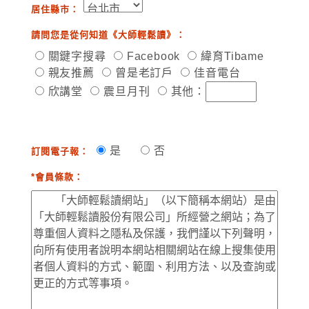
居住縣市：
請問您是從何知道《大師輕鬆讀》：
關鍵字搜尋
Facebook
緯育Tibame
親友推薦
曾是老訂戶
佳音電台
欣講堂
震旦月刊
其他：
是
否
訂閱電子報：
*會員條款：