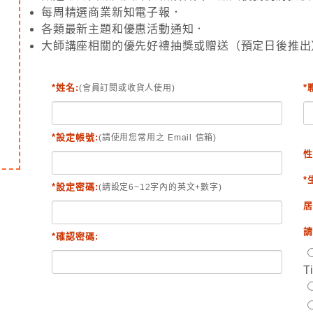
每周精選商業新知電子報．
各類最新主題和優惠活動通知．
大師講座相關的優先好禮抽獎或贈送（預定日後推出
*姓名:
*
(會員訂閱或收貨人使用)
*設定帳號:
(請使用您常用之 Email 信箱)
性
*
*設定密碼:
(請設定6~12字內的英文+數字)
居
請
*確認密碼:
T