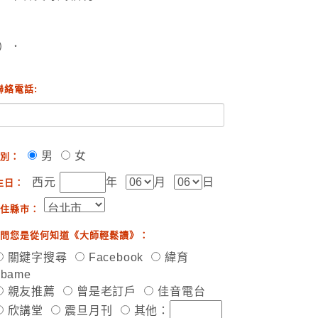
）．
聯絡電話:
男
女
別：
西元
年
月
日
生日：
住縣市：
問您是從何知道《大師輕鬆讀》：
關鍵字搜尋
Facebook
緯育
ibame
親友推薦
曾是老訂戶
佳音電台
欣講堂
震旦月刊
其他：