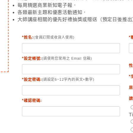
每周精選商業新知電子報．
各類最新主題和優惠活動通知．
大師講座相關的優先好禮抽獎或贈送（預定日後推出
*姓名:
*
(會員訂閱或收貨人使用)
*設定帳號:
(請使用您常用之 Email 信箱)
性
*
*設定密碼:
(請設定6~12字內的英文+數字)
居
請
*確認密碼:
T