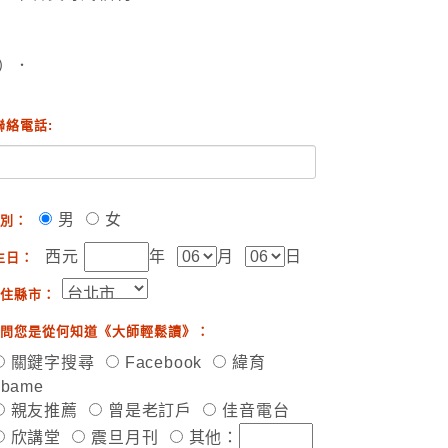
）．
聯絡電話:
男
女
別：
西元
年
月
日
生日：
住縣市：
問您是從何知道《大師輕鬆讀》：
關鍵字搜尋
Facebook
緯育
ibame
親友推薦
曾是老訂戶
佳音電台
欣講堂
震旦月刊
其他：