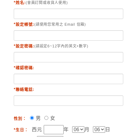
*姓名:
(會員訂閱或收貨人使用)
*設定帳號:
(請使用您常用之 Email 信箱)
*設定密碼:
(請設定6~12字內的英文+數字)
*確認密碼:
*聯絡電話:
男
女
性別：
西元
年
月
日
*生日：