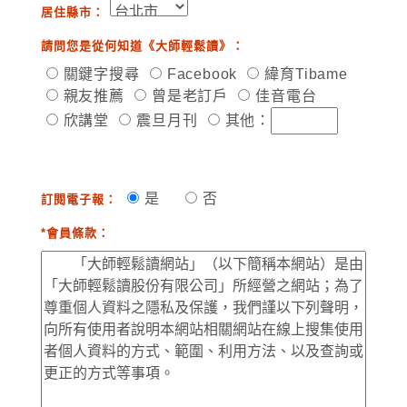
居住縣市：
請問您是從何知道《大師輕鬆讀》：
關鍵字搜尋
Facebook
緯育Tibame
親友推薦
曾是老訂戶
佳音電台
欣講堂
震旦月刊
其他：
是
否
訂閱電子報：
*會員條款：