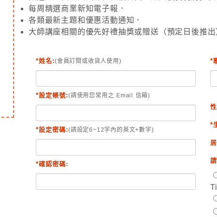
每周精選商業新知電子報．
各類最新主題和優惠活動通知．
大師講座相關的優先好禮抽獎或贈送（預定日後推出
*姓名:
*
(會員訂閱或收貨人使用)
*設定帳號:
(請使用您常用之 Email 信箱)
性
*
*設定密碼:
(請設定6~12字內的英文+數字)
居
請
*確認密碼:
T