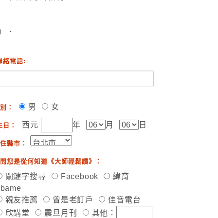
）．
聯絡電話:
男
女
別：
西元
年
月
日
生日：
住縣市：
問您是從何知道《大師輕鬆讀》：
關鍵字搜尋
Facebook
緯育
ibame
親友推薦
曾是老訂戶
佳音電台
欣講堂
震旦月刊
其他：