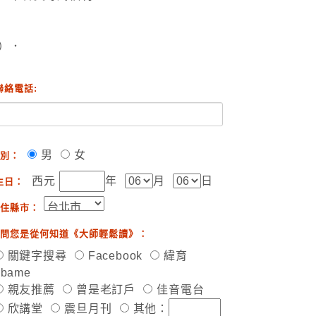
）．
聯絡電話:
男
女
別：
西元
年
月
日
生日：
住縣市：
問您是從何知道《大師輕鬆讀》：
關鍵字搜尋
Facebook
緯育
ibame
親友推薦
曾是老訂戶
佳音電台
欣講堂
震旦月刊
其他：