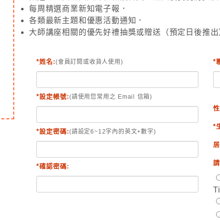
每周精選商業新知電子報．
各類最新主題和優惠活動通知．
大師講座相關的優先好禮抽獎或贈送（預定日後推出
*姓名:
*
(會員訂閱或收貨人使用)
*設定帳號:
(請使用您常用之 Email 信箱)
性
*
*設定密碼:
(請設定6~12字內的英文+數字)
居
請
*確認密碼:
T