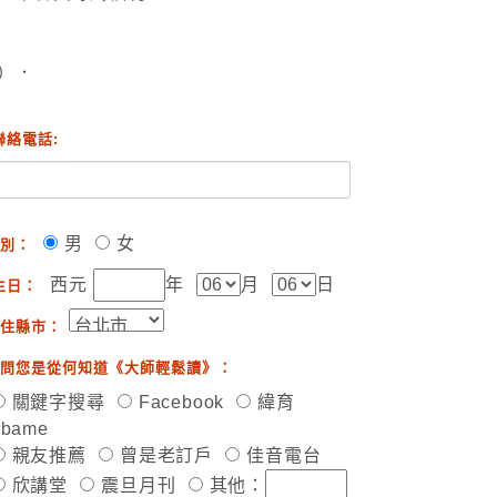
）．
聯絡電話:
男
女
別：
西元
年
月
日
生日：
住縣市：
問您是從何知道《大師輕鬆讀》：
關鍵字搜尋
Facebook
緯育
ibame
親友推薦
曾是老訂戶
佳音電台
欣講堂
震旦月刊
其他：