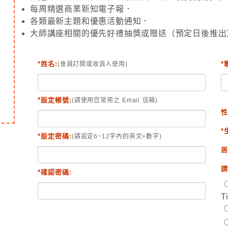
每周精選商業新知電子報．
各類最新主題和優惠活動通知．
大師講座相關的優先好禮抽獎或贈送（預定日後推出
*姓名:
*
(會員訂閱或收貨人使用)
*設定帳號:
(請使用您常用之 Email 信箱)
性
*
*設定密碼:
(請設定6~12字內的英文+數字)
居
請
*確認密碼:
T