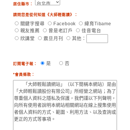
居住縣市：
請問您是從何知道《大師輕鬆讀》：
關鍵字搜尋
Facebook
緯育Tibame
親友推薦
曾是老訂戶
佳音電台
欣講堂
震旦月刊
其他：
是
否
訂閱電子報：
*會員條款：