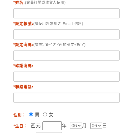
*姓名:
(會員訂閱或收貨人使用)
*設定帳號:
(請使用您常用之 Email 信箱)
*設定密碼:
(請設定6~12字內的英文+數字)
*確認密碼:
*聯絡電話:
男
女
性別：
西元
年
月
日
*生日：