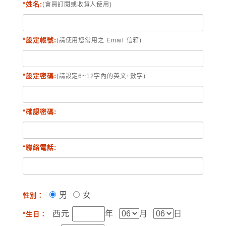
*姓名:
(會員訂閱或收貨人使用)
*設定帳號:
(請使用您常用之 Email 信箱)
*設定密碼:
(請設定6~12字內的英文+數字)
*確認密碼:
*聯絡電話:
男
女
性別：
西元
年
月
日
*生日：