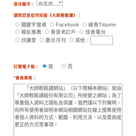
居住縣市：
請問您是從何知道《大師輕鬆讀》：
關鍵字搜尋
Facebook
緯育Tibame
親友推薦
曾是老訂戶
佳音電台
欣講堂
震旦月刊
其他：
是
否
訂閱電子報：
*會員條款：