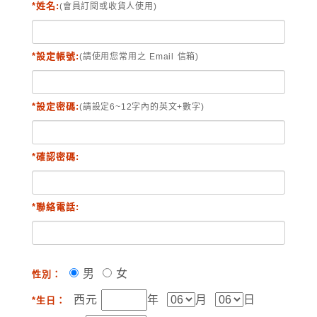
*姓名:
(會員訂閱或收貨人使用)
*設定帳號:
(請使用您常用之 Email 信箱)
*設定密碼:
(請設定6~12字內的英文+數字)
*確認密碼:
*聯絡電話:
男
女
性別：
西元
年
月
日
*生日：