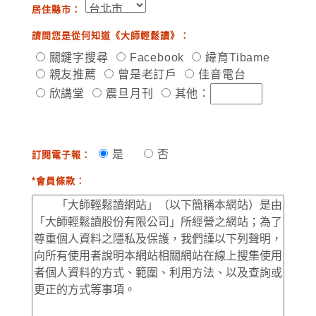
居住縣市：
請問您是從何知道《大師輕鬆讀》：
關鍵字搜尋
Facebook
緯育Tibame
親友推薦
曾是老訂戶
佳音電台
欣講堂
震旦月刊
其他：
是
否
訂閱電子報：
*會員條款：