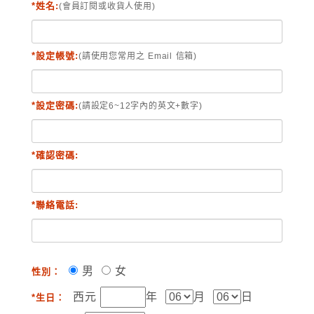
*姓名:
(會員訂閱或收貨人使用)
*設定帳號:
(請使用您常用之 Email 信箱)
*設定密碼:
(請設定6~12字內的英文+數字)
*確認密碼:
*聯絡電話:
男
女
性別：
西元
年
月
日
*生日：