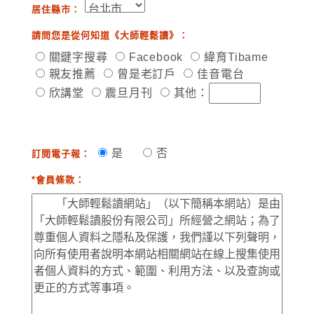
居住縣市：
請問您是從何知道《大師輕鬆讀》：
關鍵字搜尋
Facebook
緯育Tibame
親友推薦
曾是老訂戶
佳音電台
欣講堂
震旦月刊
其他：
是
否
訂閱電子報：
*會員條款：