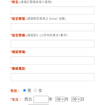
*姓名:
(會員訂閱或收貨人使用)
*設定帳號:
(請使用您常用之 Email 信箱)
*設定密碼:
(請設定6~12字內的英文+數字)
*確認密碼:
*聯絡電話:
男
女
性別：
西元
年
月
日
*生日：