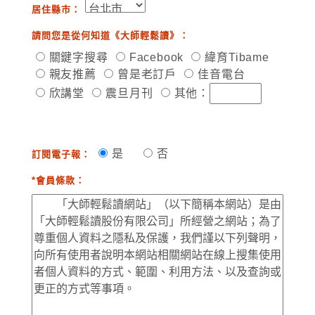
居住縣市：
請問您是從何知道《大師輕鬆讀》：
關鍵字搜尋
Facebook
緯育Tibame
親友推薦
曾是老訂戶
佳音電台
欣講堂
震旦月刊
其他：
是
否
訂閱電子報：
*會員條款：