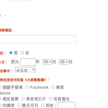
）．
聯絡電話:
男
女
別：
西元
年
月
日
生日：
住縣市：
問您是從何知道《大師輕鬆讀》：
關鍵字搜尋
Facebook
緯育
ibame
親友推薦
曾是老訂戶
佳音電台
欣講堂
震旦月刊
其他：