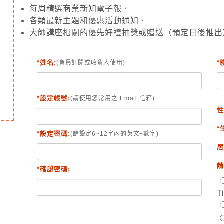
每周精選商業新知電子報．
各類最新主題和優惠活動通知．
大師講座相關的優先好禮抽獎或贈送（預定日後推出
*姓名:
*
(會員訂閱或收貨人使用)
*設定帳號:
(請使用您常用之 Email 信箱)
性
*
*設定密碼:
(請設定6~12字內的英文+數字)
居
請
*確認密碼:
T