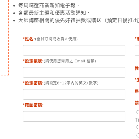
每周精選商業新知電子報．
各類最新主題和優惠活動通知．
大師講座相關的優先好禮抽獎或贈送（預定日後推出
*姓名:
*
(會員訂閱或收貨人使用)
*設定帳號:
(請使用您常用之 Email 信箱)
性
*
*設定密碼:
(請設定6~12字內的英文+數字)
居
請
*確認密碼:
T