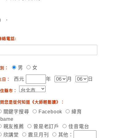
）．
聯絡電話:
男
女
別：
西元
年
月
日
生日：
住縣市：
問您是從何知道《大師輕鬆讀》：
關鍵字搜尋
Facebook
緯育
ibame
親友推薦
曾是老訂戶
佳音電台
欣講堂
震旦月刊
其他：