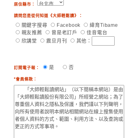
居住縣市：
請問您是從何知道《大師輕鬆讀》：
關鍵字搜尋
Facebook
緯育Tibame
親友推薦
曾是老訂戶
佳音電台
欣講堂
震旦月刊
其他：
是
否
訂閱電子報：
*會員條款：