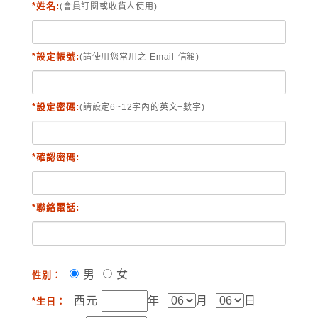
*姓名:
(會員訂閱或收貨人使用)
*設定帳號:
(請使用您常用之 Email 信箱)
*設定密碼:
(請設定6~12字內的英文+數字)
*確認密碼:
*聯絡電話:
男
女
性別：
西元
年
月
日
*生日：