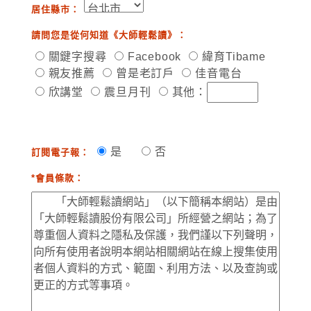
居住縣市：
請問您是從何知道《大師輕鬆讀》：
關鍵字搜尋
Facebook
緯育Tibame
親友推薦
曾是老訂戶
佳音電台
欣講堂
震旦月刊
其他：
是
否
訂閱電子報：
*會員條款：