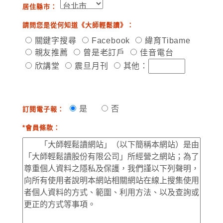
居住縣市：
請問您是從何知道《大師輕鬆讀》：
關鍵字搜尋
Facebook
緯育Tibame
親友推薦
曾是老訂戶
佳音電台
欣講堂
震旦月刊
其他：
是
否
訂閱電子報：
*會員條款：