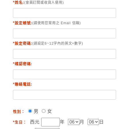
*姓名:
(會員訂閱或收貨人使用)
*設定帳號:
(請使用您常用之 Email 信箱)
*設定密碼:
(請設定6~12字內的英文+數字)
*確認密碼:
*聯絡電話:
男
女
性別：
西元
年
月
日
*生日：