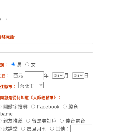
）．
聯絡電話:
男
女
別：
西元
年
月
日
生日：
住縣市：
問您是從何知道《大師輕鬆讀》：
關鍵字搜尋
Facebook
緯育
ibame
親友推薦
曾是老訂戶
佳音電台
欣講堂
震旦月刊
其他：