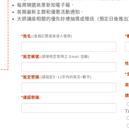
每周精選商業新知電子報．
各類最新主題和優惠活動通知．
大師講座相關的優先好禮抽獎或贈送（預定日後推出
*姓名:
*
(會員訂閱或收貨人使用)
*設定帳號:
(請使用您常用之 Email 信箱)
性
*
*設定密碼:
(請設定6~12字內的英文+數字)
居
請
*確認密碼:
T