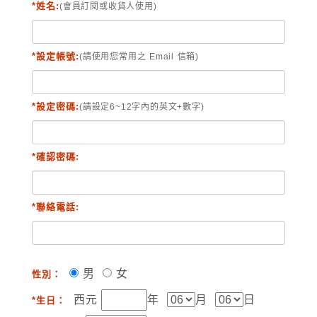
*姓名:
(會員訂閱或收貨人使用)
*設定帳號:
(請使用您常用之 Email 信箱)
*設定密碼:
(請設定6~12字內的英文+數字)
*確認密碼:
*聯絡電話:
男
女
性別：
西元
年
月
日
*生日：