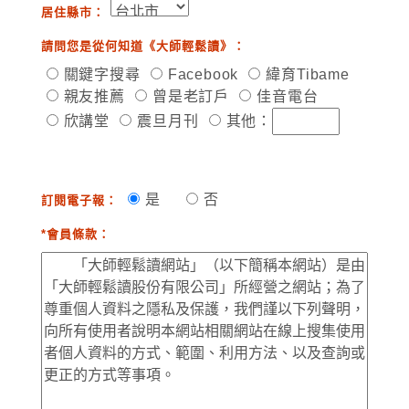
居住縣市：
請問您是從何知道《大師輕鬆讀》：
關鍵字搜尋
Facebook
緯育Tibame
親友推薦
曾是老訂戶
佳音電台
欣講堂
震旦月刊
其他：
是
否
訂閱電子報：
*會員條款：