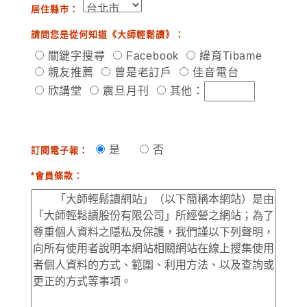
居住縣市：
請問您是從何知道《大師輕鬆讀》：
關鍵字搜尋
Facebook
緯育Tibame
親友推薦
曾是老訂戶
佳音電台
欣講堂
震旦月刊
其他：
是
否
訂閱電子報：
*會員條款：