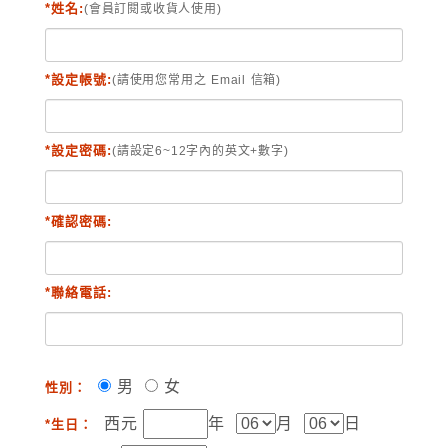
*姓名:
(會員訂閱或收貨人使用)
*設定帳號:
(請使用您常用之 Email 信箱)
*設定密碼:
(請設定6~12字內的英文+數字)
*確認密碼:
*聯絡電話:
男
女
性別：
西元
年
月
日
*生日：