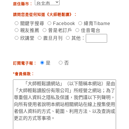
居住縣市：
請問您是從何知道《大師輕鬆讀》：
關鍵字搜尋
Facebook
緯育Tibame
親友推薦
曾是老訂戶
佳音電台
欣講堂
震旦月刊
其他：
是
否
訂閱電子報：
*會員條款：