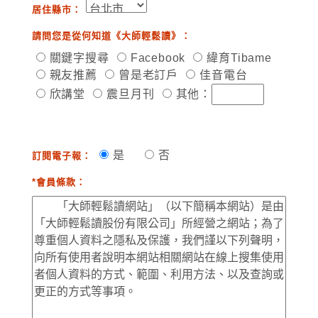
居住縣市：
請問您是從何知道《大師輕鬆讀》：
關鍵字搜尋
Facebook
緯育Tibame
親友推薦
曾是老訂戶
佳音電台
欣講堂
震旦月刊
其他：
是
否
訂閱電子報：
*會員條款：