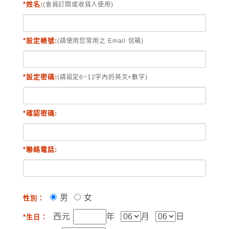
*姓名:
(會員訂閱或收貨人使用)
*設定帳號:
(請使用您常用之 Email 信箱)
*設定密碼:
(請設定6~12字內的英文+數字)
*確認密碼:
*聯絡電話:
男
女
性別：
西元
年
月
日
*生日：