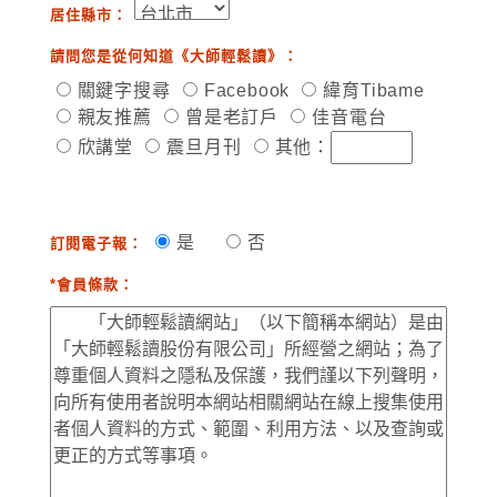
居住縣市：
請問您是從何知道《大師輕鬆讀》：
關鍵字搜尋
Facebook
緯育Tibame
親友推薦
曾是老訂戶
佳音電台
欣講堂
震旦月刊
其他：
是
否
訂閱電子報：
*會員條款：