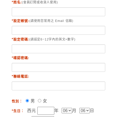
*姓名:
(會員訂閱或收貨人使用)
*設定帳號:
(請使用您常用之 Email 信箱)
*設定密碼:
(請設定6~12字內的英文+數字)
*確認密碼:
*聯絡電話:
男
女
性別：
西元
年
月
日
*生日：