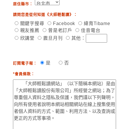
居住縣市：
請問您是從何知道《大師輕鬆讀》：
關鍵字搜尋
Facebook
緯育Tibame
親友推薦
曾是老訂戶
佳音電台
欣講堂
震旦月刊
其他：
是
否
訂閱電子報：
*會員條款：