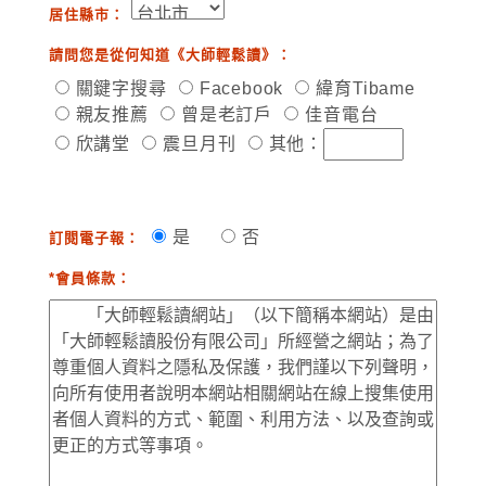
居住縣市：
請問您是從何知道《大師輕鬆讀》：
關鍵字搜尋
Facebook
緯育Tibame
親友推薦
曾是老訂戶
佳音電台
欣講堂
震旦月刊
其他：
是
否
訂閱電子報：
*會員條款：