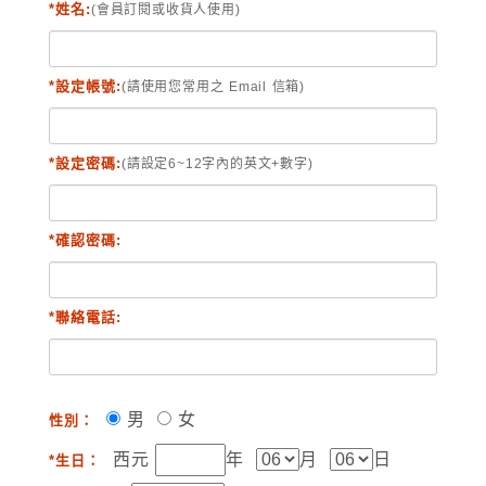
*姓名:
(會員訂閱或收貨人使用)
*設定帳號:
(請使用您常用之 Email 信箱)
*設定密碼:
(請設定6~12字內的英文+數字)
*確認密碼:
*聯絡電話:
男
女
性別：
西元
年
月
日
*生日：