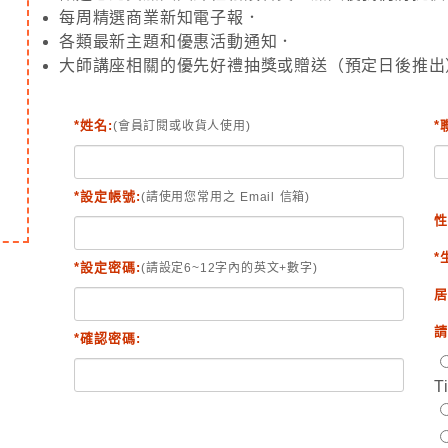
每周精選商業新知電子報．
各類最新主題和優惠活動通知．
大師講座相關的優先好禮抽獎或贈送（預定日後推出
*姓名:
*
(會員訂閱或收貨人使用)
*設定帳號:
(請使用您常用之 Email 信箱)
性
*
*設定密碼:
(請設定6~12字內的英文+數字)
居
請
*確認密碼:
T