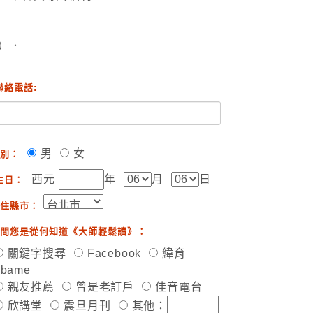
）．
聯絡電話:
男
女
別：
西元
年
月
日
生日：
住縣市：
問您是從何知道《大師輕鬆讀》：
關鍵字搜尋
Facebook
緯育
ibame
親友推薦
曾是老訂戶
佳音電台
欣講堂
震旦月刊
其他：