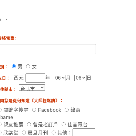
）．
聯絡電話:
男
女
別：
西元
年
月
日
生日：
住縣市：
問您是從何知道《大師輕鬆讀》：
關鍵字搜尋
Facebook
緯育
ibame
親友推薦
曾是老訂戶
佳音電台
欣講堂
震旦月刊
其他：