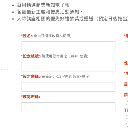
每周精選商業新知電子報．
各類最新主題和優惠活動通知．
大師講座相關的優先好禮抽獎或贈送（預定日後推出
*姓名:
*
(會員訂閱或收貨人使用)
*設定帳號:
(請使用您常用之 Email 信箱)
性
*
*設定密碼:
(請設定6~12字內的英文+數字)
居
請
*確認密碼:
T