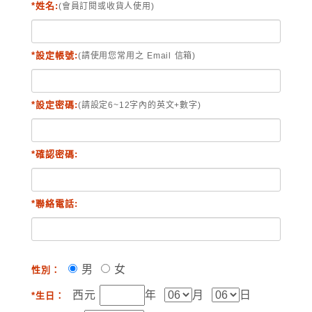
*姓名:
(會員訂閱或收貨人使用)
*設定帳號:
(請使用您常用之 Email 信箱)
*設定密碼:
(請設定6~12字內的英文+數字)
*確認密碼:
*聯絡電話:
男
女
性別：
西元
年
月
日
*生日：