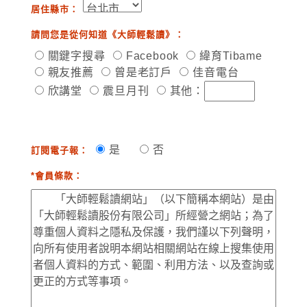
居住縣市：
請問您是從何知道《大師輕鬆讀》：
關鍵字搜尋
Facebook
緯育Tibame
親友推薦
曾是老訂戶
佳音電台
欣講堂
震旦月刊
其他：
是
否
訂閱電子報：
*會員條款：