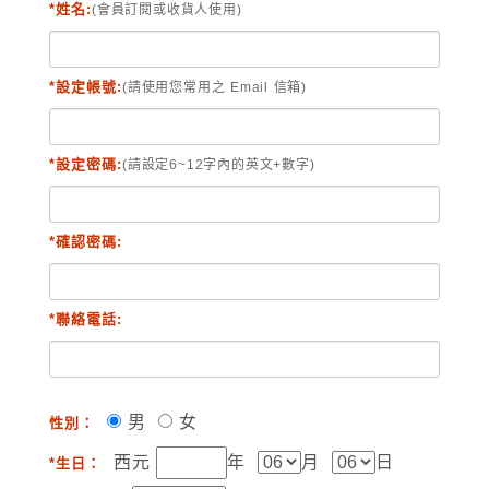
*姓名:
(會員訂閱或收貨人使用)
*設定帳號:
(請使用您常用之 Email 信箱)
*設定密碼:
(請設定6~12字內的英文+數字)
*確認密碼:
*聯絡電話:
男
女
性別：
西元
年
月
日
*生日：