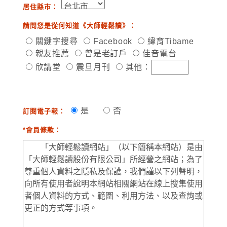
居住縣市：
請問您是從何知道《大師輕鬆讀》：
關鍵字搜尋
Facebook
緯育Tibame
親友推薦
曾是老訂戶
佳音電台
欣講堂
震旦月刊
其他：
是
否
訂閱電子報：
*會員條款：