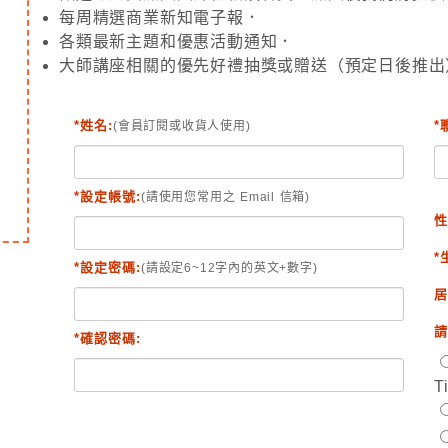
每周精選商業新知電子報．
各類最新主題和優惠活動通知．
大師講座相關的優先好禮抽獎或贈送（預定日後推出
*姓名:
*
(會員訂閱或收貨人使用)
*設定帳號:
(請使用您常用之 Email 信箱)
性
*
*設定密碼:
(請設定6~12字內的英文+數字)
居
請
*確認密碼:
T