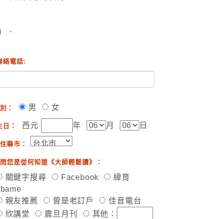
）．
聯絡電話:
男
女
別：
西元
年
月
日
生日：
住縣市：
問您是從何知道《大師輕鬆讀》：
關鍵字搜尋
Facebook
緯育
ibame
親友推薦
曾是老訂戶
佳音電台
欣講堂
震旦月刊
其他：