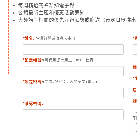
每周精選商業新知電子報．
各類最新主題和優惠活動通知．
大師講座相關的優先好禮抽獎或贈送（預定日後推出
*姓名:
*
(會員訂閱或收貨人使用)
*設定帳號:
(請使用您常用之 Email 信箱)
性
*
*設定密碼:
(請設定6~12字內的英文+數字)
居
請
*確認密碼:
T