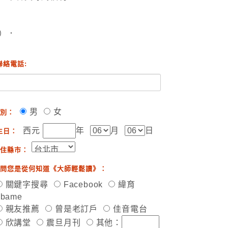
）．
聯絡電話:
男
女
別：
西元
年
月
日
生日：
住縣市：
問您是從何知道《大師輕鬆讀》：
關鍵字搜尋
Facebook
緯育
ibame
親友推薦
曾是老訂戶
佳音電台
欣講堂
震旦月刊
其他：