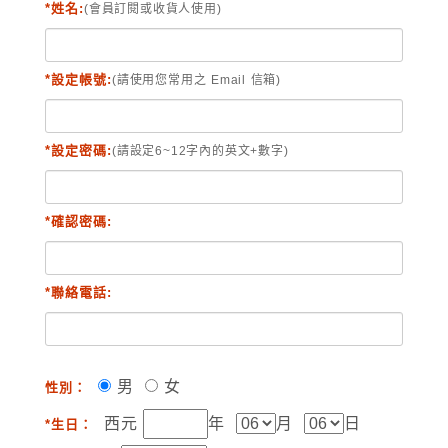
*姓名:
(會員訂閱或收貨人使用)
*設定帳號:
(請使用您常用之 Email 信箱)
*設定密碼:
(請設定6~12字內的英文+數字)
*確認密碼:
*聯絡電話:
男
女
性別：
西元
年
月
日
*生日：