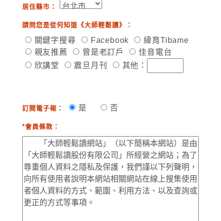
居住縣市：
請問您是從何知道《大師輕鬆讀》：
關鍵字搜尋
Facebook
緯育Tibame
親友推薦
曾是老訂戶
佳音電台
欣講堂
震旦月刊
其他：
是
否
訂閱電子報：
*會員條款：