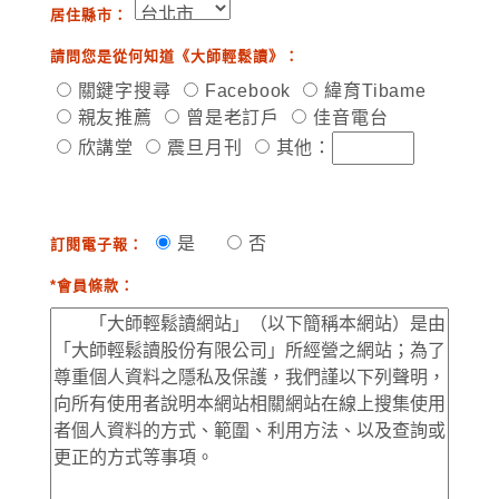
居住縣市：
請問您是從何知道《大師輕鬆讀》：
關鍵字搜尋
Facebook
緯育Tibame
親友推薦
曾是老訂戶
佳音電台
欣講堂
震旦月刊
其他：
是
否
訂閱電子報：
*會員條款：