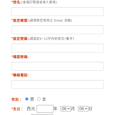
*姓名:
(會員訂閱或收貨人使用)
*設定帳號:
(請使用您常用之 Email 信箱)
*設定密碼:
(請設定6~12字內的英文+數字)
*確認密碼:
*聯絡電話:
男
女
性別：
西元
年
月
日
*生日：