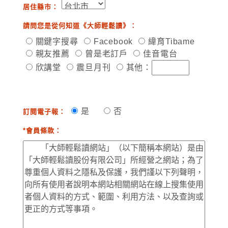
居住縣市：
請問您是從何知道《大師輕鬆讀》：
關鍵字搜尋
Facebook
緯育Tibame
親友推薦
曾是老訂戶
佳音電台
欣講堂
震旦月刊
其他：
是
否
訂閱電子報：
*會員條款：