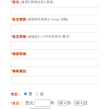
*姓名:
(會員訂閱或收貨人使用)
*設定帳號:
(請使用您常用之 Email 信箱)
*設定密碼:
(請設定6~12字內的英文+數字)
*確認密碼:
*聯絡電話:
男
女
性別：
西元
年
月
日
*生日：