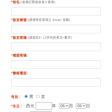
*姓名:
(會員訂閱或收貨人使用)
*設定帳號:
(請使用您常用之 Email 信箱)
*設定密碼:
(請設定6~12字內的英文+數字)
*確認密碼:
*聯絡電話:
男
女
性別：
西元
年
月
日
*生日：