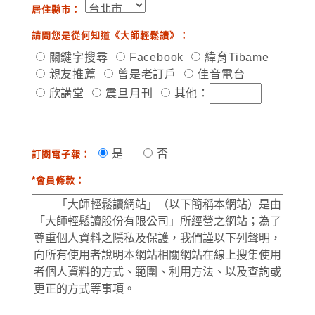
居住縣市：
請問您是從何知道《大師輕鬆讀》：
關鍵字搜尋
Facebook
緯育Tibame
親友推薦
曾是老訂戶
佳音電台
欣講堂
震旦月刊
其他：
是
否
訂閱電子報：
*會員條款：