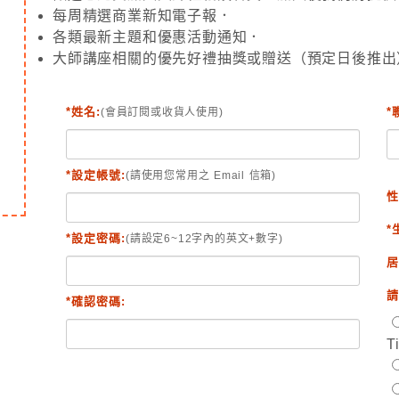
每周精選商業新知電子報．
各類最新主題和優惠活動通知．
大師講座相關的優先好禮抽獎或贈送（預定日後推出
*姓名:
*
(會員訂閱或收貨人使用)
*設定帳號:
(請使用您常用之 Email 信箱)
性
*
*設定密碼:
(請設定6~12字內的英文+數字)
居
請
*確認密碼:
T