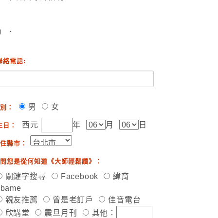
）．
聯絡電話:
男
女
別：
西元
年
月
日
生日：
住縣市：
問您是從何知道《大師輕鬆讀》：
關鍵字搜尋
Facebook
緯育
ibame
親友推薦
曾是老訂戶
佳音電台
欣講堂
震旦月刊
其他：