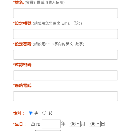
*姓名:
(會員訂閱或收貨人使用)
*設定帳號:
(請使用您常用之 Email 信箱)
*設定密碼:
(請設定6~12字內的英文+數字)
*確認密碼:
*聯絡電話:
男
女
性別：
西元
年
月
日
*生日：