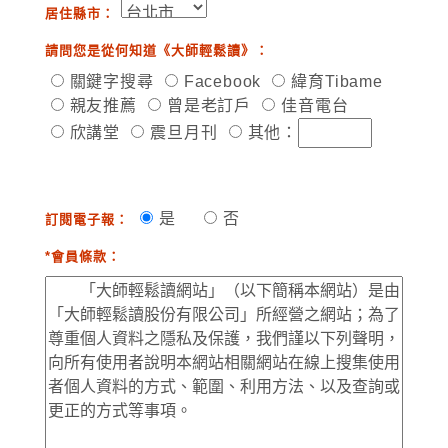
居住縣市：
請問您是從何知道《大師輕鬆讀》：
關鍵字搜尋
Facebook
緯育Tibame
親友推薦
曾是老訂戶
佳音電台
欣講堂
震旦月刊
其他：
是
否
訂閱電子報：
*會員條款：