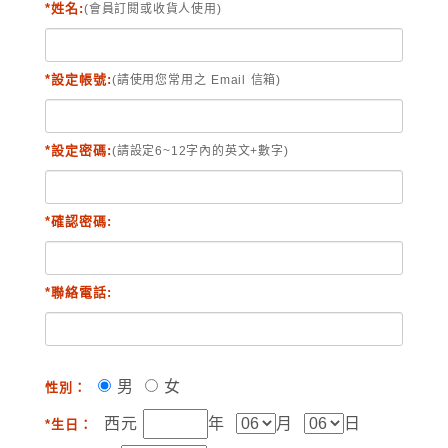
*姓名:
(會員訂閱或收貨人使用)
*設定帳號:
(請使用您常用之 Email 信箱)
*設定密碼:
(請設定6~12字內的英文+數字)
*確認密碼:
*聯絡電話:
男
女
性別：
西元
年
月
日
*生日：