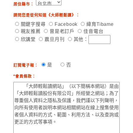
居住縣市：
請問您是從何知道《大師輕鬆讀》：
關鍵字搜尋
Facebook
緯育Tibame
親友推薦
曾是老訂戶
佳音電台
欣講堂
震旦月刊
其他：
是
否
訂閱電子報：
*會員條款：