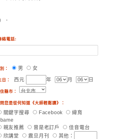
）．
聯絡電話:
男
女
別：
西元
年
月
日
生日：
住縣市：
問您是從何知道《大師輕鬆讀》：
關鍵字搜尋
Facebook
緯育
ibame
親友推薦
曾是老訂戶
佳音電台
欣講堂
震旦月刊
其他：