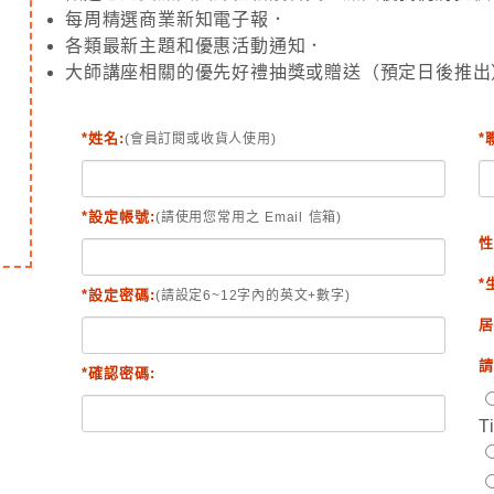
每周精選商業新知電子報．
各類最新主題和優惠活動通知．
大師講座相關的優先好禮抽獎或贈送（預定日後推出
*姓名:
*
(會員訂閱或收貨人使用)
*設定帳號:
(請使用您常用之 Email 信箱)
性
*
*設定密碼:
(請設定6~12字內的英文+數字)
居
請
*確認密碼:
T