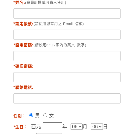
*姓名:
(會員訂閱或收貨人使用)
*設定帳號:
(請使用您常用之 Email 信箱)
*設定密碼:
(請設定6~12字內的英文+數字)
*確認密碼:
*聯絡電話:
男
女
性別：
西元
年
月
日
*生日：