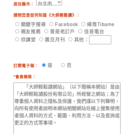
居住縣市：
請問您是從何知道《大師輕鬆讀》：
關鍵字搜尋
Facebook
緯育Tibame
親友推薦
曾是老訂戶
佳音電台
欣講堂
震旦月刊
其他：
是
否
訂閱電子報：
*會員條款：