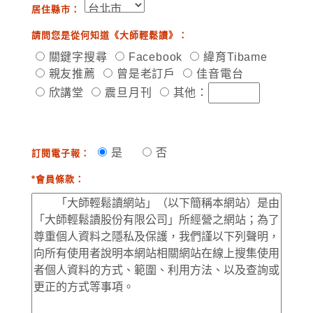
居住縣市：
請問您是從何知道《大師輕鬆讀》：
關鍵字搜尋
Facebook
緯育Tibame
親友推薦
曾是老訂戶
佳音電台
欣講堂
震旦月刊
其他：
是
否
訂閱電子報：
*會員條款：