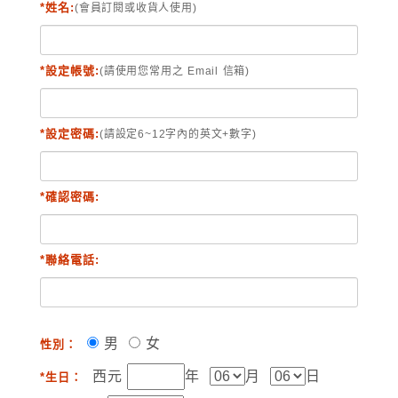
*姓名:
(會員訂閱或收貨人使用)
*設定帳號:
(請使用您常用之 Email 信箱)
*設定密碼:
(請設定6~12字內的英文+數字)
*確認密碼:
*聯絡電話:
男
女
性別：
西元
年
月
日
*生日：