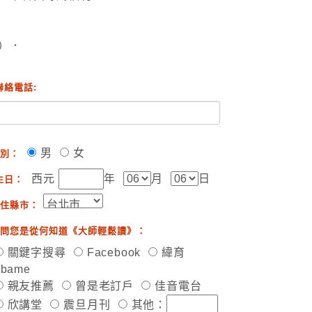
）．
聯絡電話:
男
女
別：
西元
年
月
日
生日：
住縣市：
問您是從何知道《大師輕鬆讀》：
關鍵字搜尋
Facebook
緯育
ibame
親友推薦
曾是老訂戶
佳音電台
欣講堂
震旦月刊
其他：