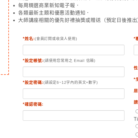
每周精選商業新知電子報．
各類最新主題和優惠活動通知．
大師講座相關的優先好禮抽獎或贈送（預定日後推出
*姓名:
*
(會員訂閱或收貨人使用)
*設定帳號:
(請使用您常用之 Email 信箱)
性
*
*設定密碼:
(請設定6~12字內的英文+數字)
居
請
*確認密碼:
T