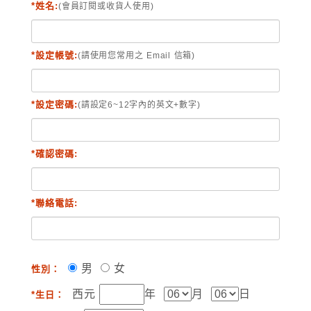
*姓名:
(會員訂閱或收貨人使用)
*設定帳號:
(請使用您常用之 Email 信箱)
*設定密碼:
(請設定6~12字內的英文+數字)
*確認密碼:
*聯絡電話:
男
女
性別：
西元
年
月
日
*生日：