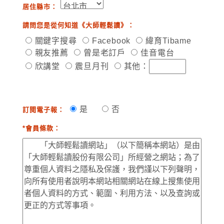
居住縣市：
請問您是從何知道《大師輕鬆讀》：
關鍵字搜尋
Facebook
緯育Tibame
親友推薦
曾是老訂戶
佳音電台
欣講堂
震旦月刊
其他：
是
否
訂閱電子報：
*會員條款：