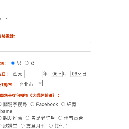
）．
聯絡電話:
男
女
別：
西元
年
月
日
生日：
住縣市：
問您是從何知道《大師輕鬆讀》：
關鍵字搜尋
Facebook
緯育
ibame
親友推薦
曾是老訂戶
佳音電台
欣講堂
震旦月刊
其他：