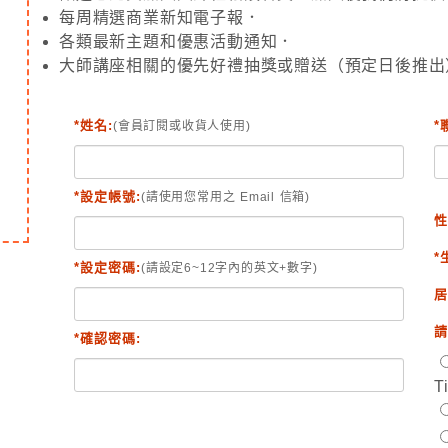
每周精選商業新知電子報．
各類最新主題和優惠活動通知．
大師講座相關的優先好禮抽獎或贈送（預定日後推出
*姓名:
*
(會員訂閱或收貨人使用)
*設定帳號:
(請使用您常用之 Email 信箱)
性
*
*設定密碼:
(請設定6~12字內的英文+數字)
居
請
*確認密碼:
T