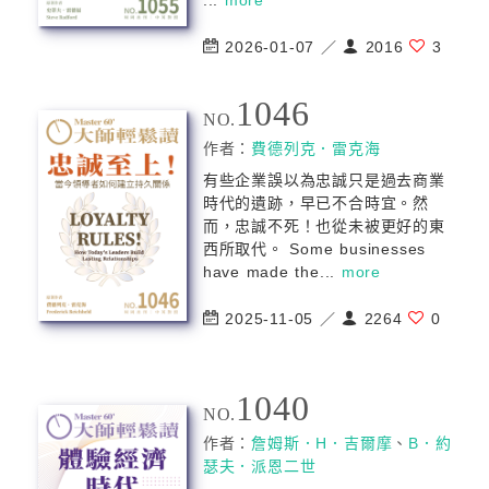
...
more
2026-01-07 ／
2016
3
1046
NO.
作者：
費德列克．雷克海
有些企業誤以為忠誠只是過去商業
時代的遺跡，早已不合時宜。然
而，忠誠不死！也從未被更好的東
西所取代。 Some businesses
have made the...
more
2025-11-05 ／
2264
0
1040
NO.
作者：
詹姆斯．H．吉爾摩
、
B．約
瑟夫．派恩二世