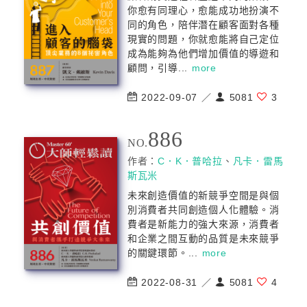
你愈有同理心，愈能成功地扮演不
同的角色，陪伴潛在顧客面對各種
現實的問題，你就愈能將自己定位
成為能夠為他們增加價值的導遊和
顧問，引導...
more
2022-09-07 ／
5081
3
886
NO.
作者：
C．K．普哈拉
、
凡卡．雷馬
斯瓦米
未來創造價值的新競爭空間是與個
別消費者共同創造個人化體驗。消
費者是新能力的強大來源，消費者
和企業之間互動的品質是未來競爭
的關鍵環節。...
more
2022-08-31 ／
5081
4